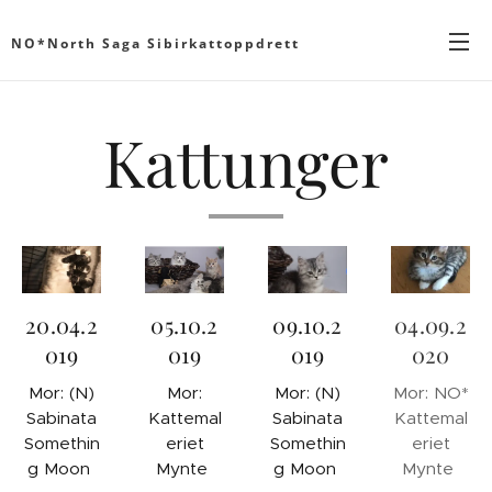
NO*North Saga Sibirkattoppdrett
Kattunger
20.04.2
05.10.2
09.10.2
04.09.2
019
019
019
020
Mor: (N)
Mor:
Mor: (N)
Mor: NO*
Sabinata
Kattemal
Sabinata
Kattemal
Somethin
eriet
Somethin
eriet
g Moon
Mynte
g Moon
Mynte